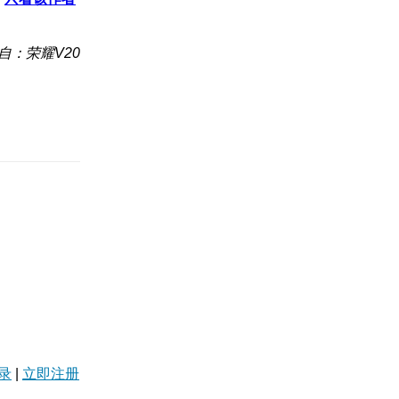
自：荣耀V20
录
|
立即注册