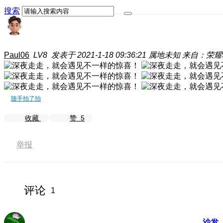
搜索
Paul06
LV8
发表于 2021-1-18 09:36:21
属地未知
来自：荣耀
随手拍了拍
收藏
赞
5
举报
评论
1
沙发