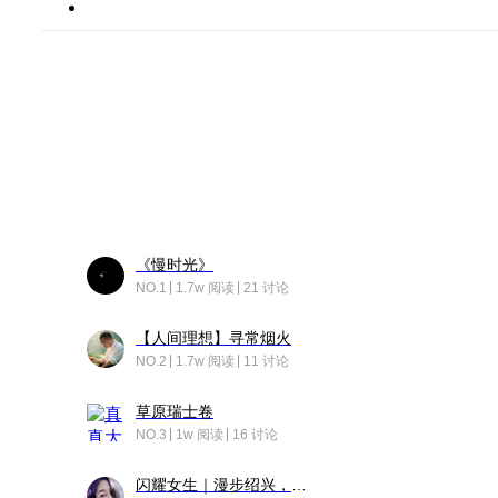
《慢时光》
NO.1
1.7w 阅读
21 讨论
【人间理想】寻常烟火
NO.2
1.7w 阅读
11 讨论
草原瑞士卷
NO.3
1w 阅读
16 讨论
闪耀女生｜漫步绍兴，寻找藏在老街的江南温柔