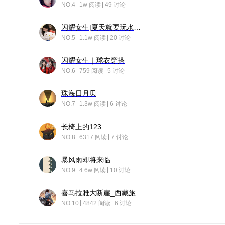
NO.4
1w 阅读
49 讨论
闪耀女生|夏天就要玩水！！
NO.5
1.1w 阅读
20 讨论
闪耀女生｜球衣穿搭
NO.6
759 阅读
5 讨论
珠海日月贝
NO.7
1.3w 阅读
6 讨论
长椅上的123
NO.8
6317 阅读
7 讨论
暴风雨即将来临
NO.9
4.6w 阅读
10 讨论
喜马拉雅大断崖_西藏旅行日记
NO.10
4842 阅读
6 讨论