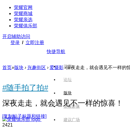
荣耀官网
荣耀商城
荣耀亲选
荣耀俱乐部
开启辅助访问
登录
/
立即注册
快捷导航
首页
首页
»
版块
›
兴趣街区
›
爱摄影
›
深夜走走，就会遇见不一样的
论坛
#随手拍了拍#
版块
深夜走走，就会遇见不一样的惊喜！
荣耀影像
[复制帖子标题和链接]
建议广场
242
1