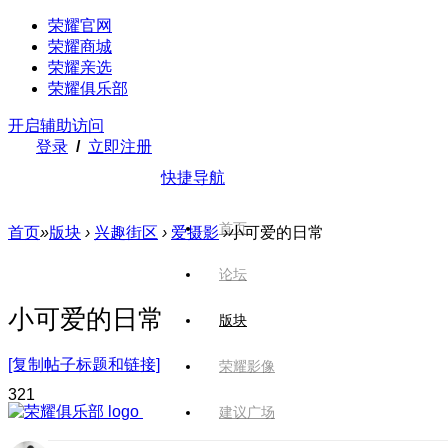
荣耀官网
荣耀商城
荣耀亲选
荣耀俱乐部
开启辅助访问
登录
/
立即注册
快捷导航
首页
首页
»
版块
›
兴趣街区
›
爱摄影
›
小可爱的日常
论坛
小可爱的日常
版块
[复制帖子标题和链接]
荣耀影像
32
1
建议广场