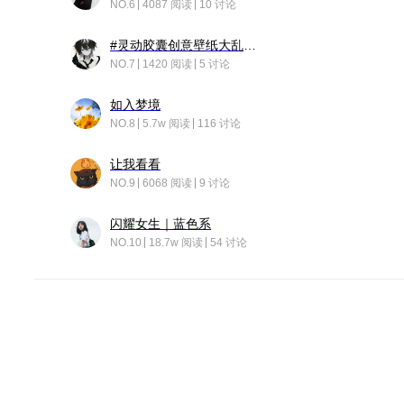
NO.6
4087 阅读
10 讨论
#灵动胶囊创意壁纸大乱斗#脑洞不限形式，灵感不分边界，体验追赛的快乐！
NO.7
1420 阅读
5 讨论
如入梦境
NO.8
5.7w 阅读
116 讨论
让我看看
NO.9
6068 阅读
9 讨论
闪耀女生｜蓝色系
NO.10
18.7w 阅读
54 讨论