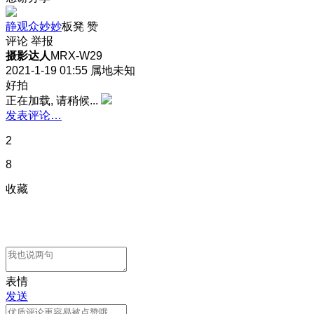
静观众妙妙
板凳
赞
评论
举报
摄影达人
MRX-W29
2021-1-19 01:55
属地未知
好拍
正在加载, 请稍候...
发表评论…
2
8
收藏
表情
发送