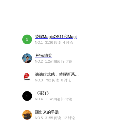
荣耀MagicOS11和Magic10之间直观的区别是啥呢？
NO.1
3136 阅读
4 讨论
橙光独桨
NO.2
1.2w 阅读
9 讨论
满满仪式感，荣耀新系统增加了个升级故事
NO.3
792 阅读
0 讨论
《暮汀》
NO.4
1.1w 阅读
8 讨论
画出来的早晨
NO.5
3155 阅读
12 讨论