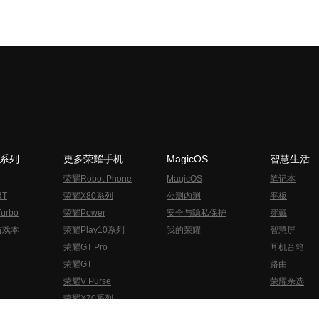
N系列
更多荣耀手机
MagicOS
智慧生活
荣耀Robot Phone
MagicOS
笔记本
RT
荣耀X80系列
公测内测
平板
urbo
荣耀Power
安全与隐私保护
穿戴
游戏本
荣耀Play10系列
我的荣耀
智慧屏
荣耀GT Pro
耳机音箱
荣耀GT
路由
荣耀V Purse
荣耀亲选
荣耀X70系列
与隐私的声明
关于cookies
法律信息