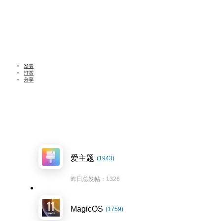
发表
打赏
分享
爱主题
(1943)
昨日总发帖：1326
MagicOS
(1759)