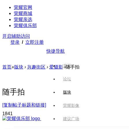
荣耀官网
荣耀商城
荣耀亲选
荣耀俱乐部
开启辅助访问
登录
/
立即注册
快捷导航
首页
首页
»
版块
›
兴趣街区
›
爱摄影
›
随手拍
论坛
随手拍
版块
[复制帖子标题和链接]
荣耀影像
184
1
建议广场