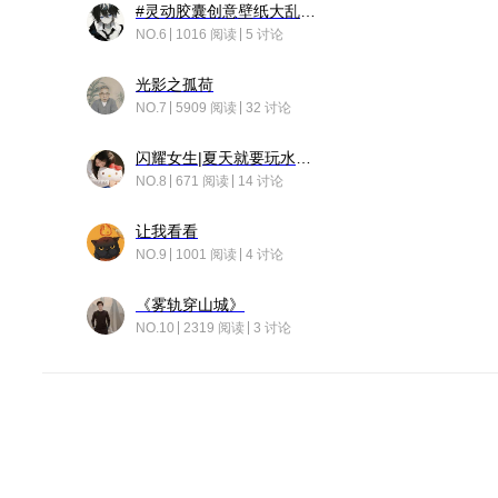
#灵动胶囊创意壁纸大乱斗#脑洞不限形式，灵感不分边界，体验追赛的快乐！
NO.6
1016 阅读
5 讨论
光影之孤荷
NO.7
5909 阅读
32 讨论
闪耀女生|夏天就要玩水！！
NO.8
671 阅读
14 讨论
让我看看
NO.9
1001 阅读
4 讨论
《雾轨穿山城》
NO.10
2319 阅读
3 讨论