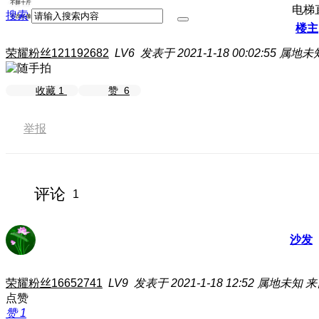
电梯
搜索
楼主
荣耀粉丝121192682
LV6
发表于 2021-1-18 00:02:55
属地未
收藏
1
赞
6
举报
评论
1
沙发
荣耀粉丝16652741
LV9
发表于 2021-1-18 12:52
属地未知
来
点赞
赞
1