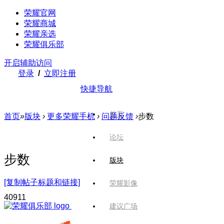
荣耀官网
荣耀商城
荣耀亲选
荣耀俱乐部
开启辅助访问
登录
/
立即注册
快捷导航
首页
首页
»
版块
›
更多荣耀手机
›
问题反馈
›
步数
论坛
步数
版块
[复制帖子标题和链接]
荣耀影像
409
11
建议广场