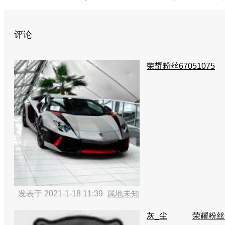
评论
荣耀粉丝67051075
发表于 2021-1-18 11:39
属地未知
灰_尘
荣耀粉丝6