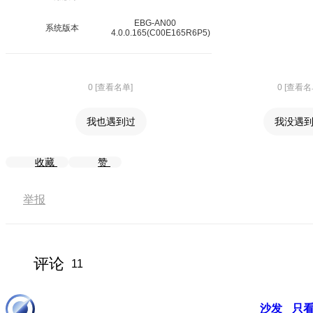
EBG-AN00
系统版本
4.0.0.165(C00E165R6P5)
0 [查看名单]
0 [查看名
我也遇到过
我没遇
收藏
赞
举报
评论
11
沙发
只