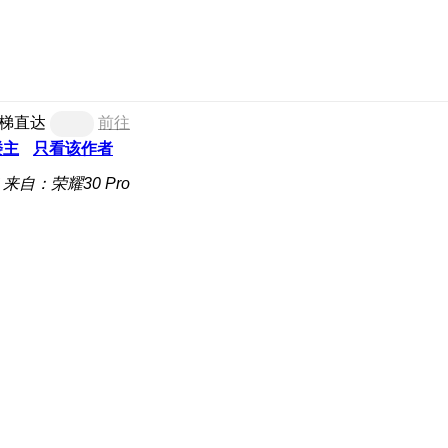
梯直达
前往
楼主
只看该作者
来自：荣耀30 Pro