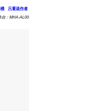
5
楼
只看该作者
来自：MHA-AL00