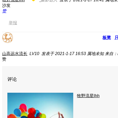
沙发
赞
举报
板凳
山高远水流长
LV10
发表于 2021-1-17 16:53
属地未知
来自：E
赞
评论
牧野流星lhh