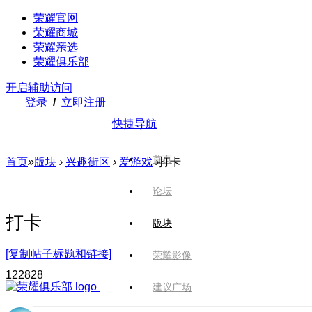
荣耀官网
荣耀商城
荣耀亲选
荣耀俱乐部
开启辅助访问
登录
/
立即注册
快捷导航
首页
首页
»
版块
›
兴趣街区
›
爱游戏
›
打卡
论坛
打卡
版块
[复制帖子标题和链接]
荣耀影像
1228
28
建议广场