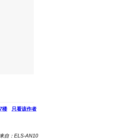
7
楼
只看该作者
来自：ELS-AN10