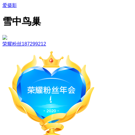
爱摄影
雪中鸟巢
荣耀粉丝187299212