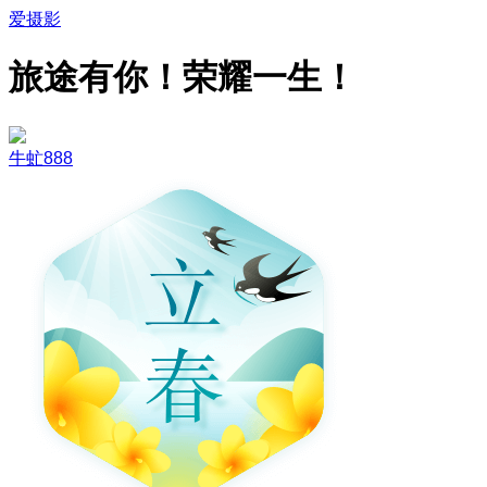
爱摄影
旅途有你！荣耀一生！
牛虻888