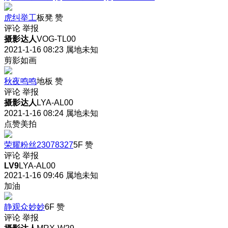
虎纠举工
板凳
赞
评论
举报
摄影达人
VOG-TL00
2021-1-16 08:23
属地未知
剪影如画
秋夜鸣鸣
地板
赞
评论
举报
摄影达人
LYA-AL00
2021-1-16 08:24
属地未知
点赞美拍
荣耀粉丝23078327
5F
赞
评论
举报
LV9
LYA-AL00
2021-1-16 09:46
属地未知
加油
静观众妙妙
6F
赞
评论
举报