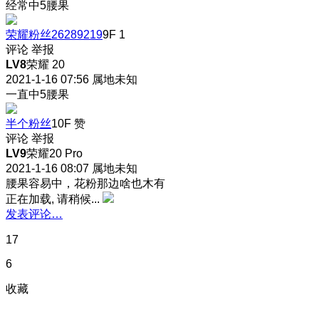
经常中5腰果
荣耀粉丝26289219
9F
1
评论
举报
LV8
荣耀 20
2021-1-16 07:56
属地未知
一直中5腰果
半个粉丝
10F
赞
评论
举报
LV9
荣耀20 Pro
2021-1-16 08:07
属地未知
腰果容易中，花粉那边啥也木有
正在加载, 请稍候...
发表评论…
17
6
收藏