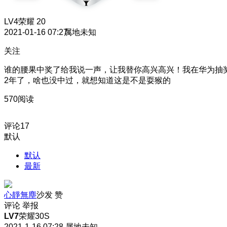
LV4
荣耀 20
2021-01-16 07:27
属地未知
关注
谁的腰果中奖了给我说一声，让我替你高兴高兴！我在华为抽
2年了，啥也没中过，就想知道这是不是耍猴的
570阅读
评论
17
默认
默认
最新
心靜無塵
沙发
赞
评论
举报
LV7
荣耀30S
2021-1-16 07:28
属地未知