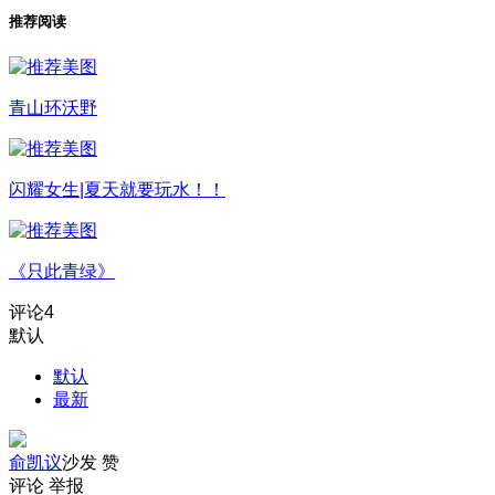
推荐阅读
青山环沃野
闪耀女生|夏天就要玩水！！
《只此青绿》
评论
4
默认
默认
最新
俞凯议
沙发
赞
评论
举报