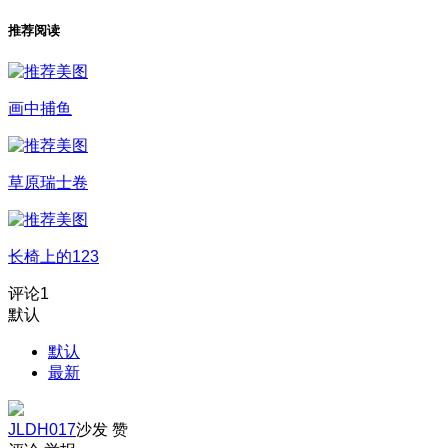
推荐阅读
画中捕鱼
草原瑞士卷
长椅上的123
评论
1
默认
默认
最新
JLDH017
沙发
赞