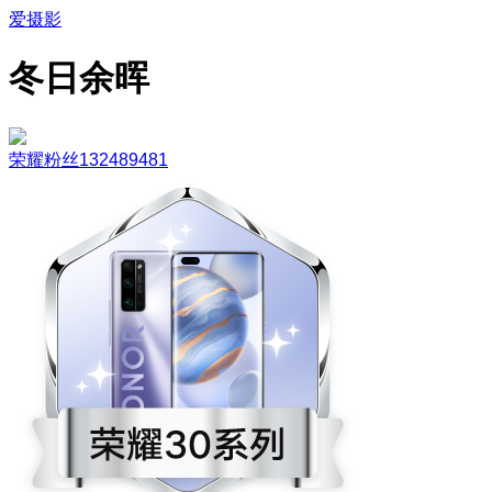
爱摄影
冬日余晖
荣耀粉丝132489481