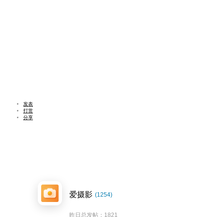
发表
打赏
分享
爱摄影
(1254)
昨日总发帖：1821