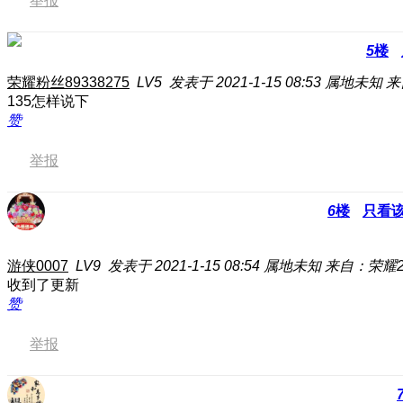
举报
5
楼
荣耀粉丝89338275
LV5
发表于 2021-1-15 08:53
属地未知
来
135怎样说下
赞
举报
6
楼
只看
游侠0007
LV9
发表于 2021-1-15 08:54
属地未知
来自：荣耀20
收到了更新
赞
举报