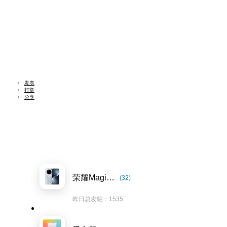
发表
打赏
分享
荣耀Magic7系列
(32)
昨日总发帖：1535