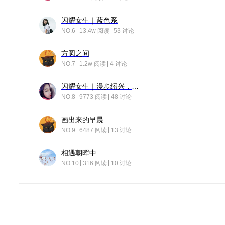
闪耀女生｜蓝色系
NO.6
13.4w 阅读
53 讨论
方圆之间
NO.7
1.2w 阅读
4 讨论
闪耀女生｜漫步绍兴，寻找藏在老街的江南温柔
NO.8
9773 阅读
48 讨论
画出来的早晨
NO.9
6487 阅读
13 讨论
相遇朝晖中
NO.10
316 阅读
10 讨论