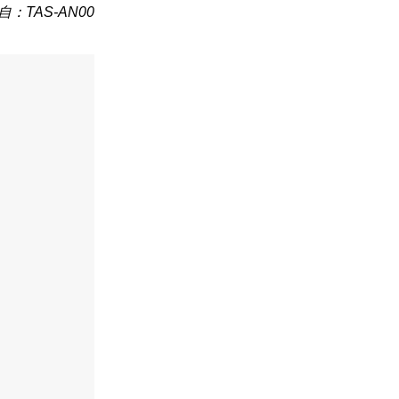
自：TAS-AN00