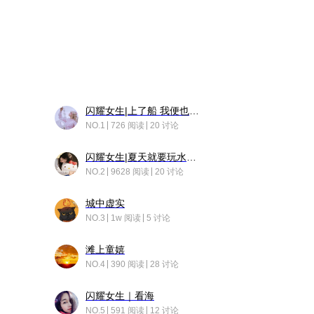
闪耀女生|上了船 我便也成了故事中的人
NO.1
726 阅读
20 讨论
闪耀女生|夏天就要玩水！！
NO.2
9628 阅读
20 讨论
城中虚实
NO.3
1w 阅读
5 讨论
滩上童嬉
NO.4
390 阅读
28 讨论
闪耀女生｜看海
NO.5
591 阅读
12 讨论