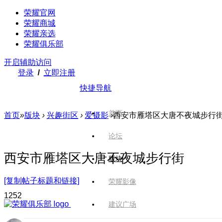
荣耀官网
荣耀商城
荣耀亲选
荣耀俱乐部
开启辅助访问
登录
/
立即注册
快捷导航
首页
首页
»
版块
›
兴趣街区
›
爱摄影
›
西安市雁塔区大唐不夜城步行
论坛
西安市雁塔区大唐不夜城步行街
版块
[复制帖子标题和链接]
荣耀影像
125
2
建议广场