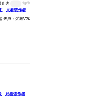
梯直达
前往
主
只看该作者
知
来自：荣耀V20
发
只看该作者