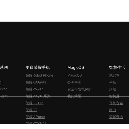
N系列
更多荣耀手机
MagicOS
智慧生活
荣耀Robot Phone
MagicOS
笔记本
RT
荣耀X80系列
公测内测
平板
urbo
荣耀Power
安全与隐私保护
穿戴
游戏本
荣耀Play10系列
我的荣耀
智慧屏
荣耀GT Pro
耳机音箱
荣耀GT
路由
荣耀V Purse
荣耀亲选
荣耀X70系列