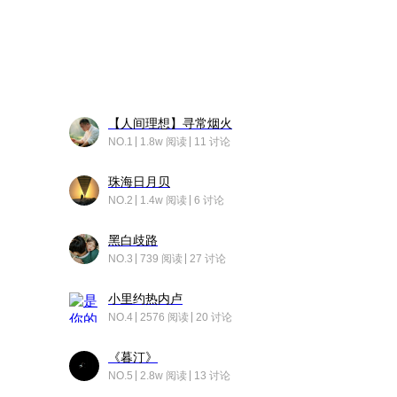
【人间理想】寻常烟火
NO.1
1.8w 阅读
11 讨论
珠海日月贝
NO.2
1.4w 阅读
6 讨论
黑白歧路
NO.3
739 阅读
27 讨论
小里约热内卢
NO.4
2576 阅读
20 讨论
《暮汀》
NO.5
2.8w 阅读
13 讨论