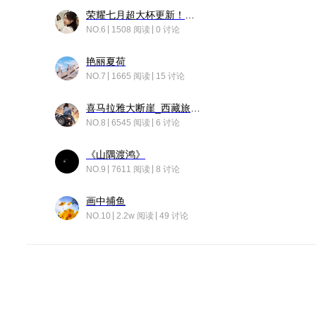
荣耀七月超大杯更新！后台堆叠动画太丝滑！
NO.6
1508 阅读
0 讨论
艳丽夏荷
NO.7
1665 阅读
15 讨论
喜马拉雅大断崖_西藏旅行日记
NO.8
6545 阅读
6 讨论
《山隅渡鸿》
NO.9
7611 阅读
8 讨论
画中捕鱼
NO.10
2.2w 阅读
49 讨论