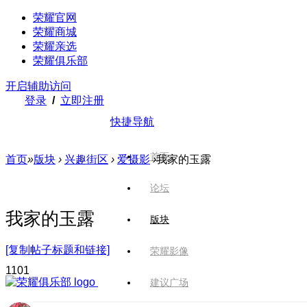
荣耀官网
荣耀商城
荣耀亲选
荣耀俱乐部
开启辅助访问
登录
/
立即注册
快捷导航
首页
首页
»
版块
›
兴趣街区
›
爱摄影
›
我家的玉露
论坛
我家的玉露
版块
[复制帖子标题和链接]
荣耀影像
110
1
建议广场