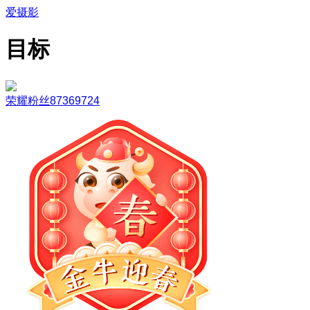
爱摄影
目标
荣耀粉丝87369724