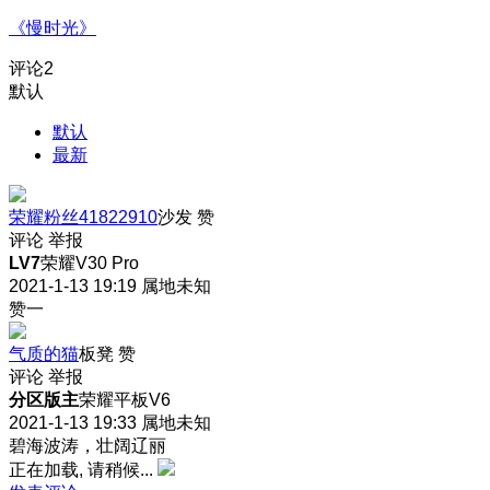
《慢时光》
评论
2
默认
默认
最新
荣耀粉丝41822910
沙发
赞
评论
举报
LV7
荣耀V30 Pro
2021-1-13 19:19
属地未知
赞一
气质的猫
板凳
赞
评论
举报
分区版主
荣耀平板V6
2021-1-13 19:33
属地未知
碧海波涛，壮阔辽丽
正在加载, 请稍候...