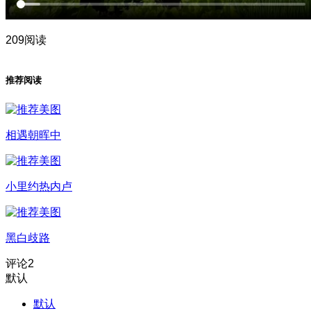
209阅读
推荐阅读
相遇朝晖中
小里约热内卢
黑白歧路
评论
2
默认
默认