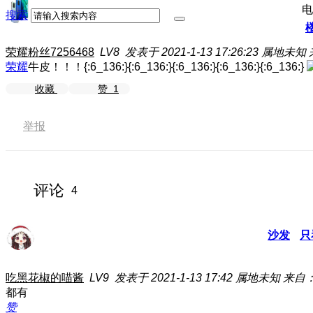
电
搜索
荣耀粉丝7256468
LV8
发表于 2021-1-13 17:26:23
属地未知
荣耀
牛皮！！！{:6_136:}{:6_136:}{:6_136:}{:6_136:}{:6_136:}
收藏
赞
1
举报
评论
4
沙发
只
吃黑花椒的喵酱
LV9
发表于 2021-1-13 17:42
属地未知
来自：
都有
赞