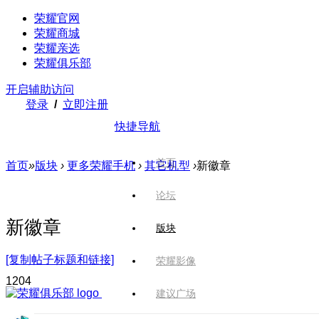
荣耀官网
荣耀商城
荣耀亲选
荣耀俱乐部
开启辅助访问
登录
/
立即注册
快捷导航
首页
首页
»
版块
›
更多荣耀手机
›
其它机型
›
新徽章
论坛
新徽章
版块
[复制帖子标题和链接]
荣耀影像
120
4
建议广场