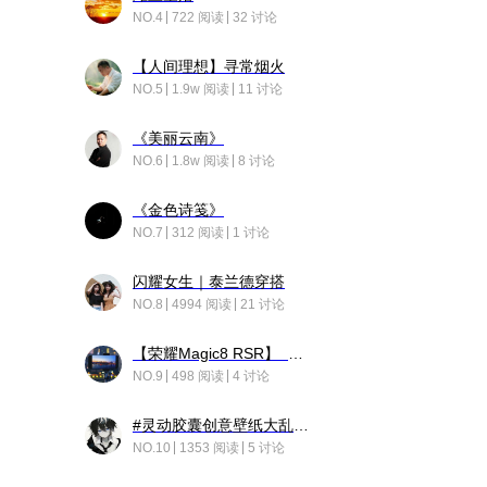
NO.4
722 阅读
32 讨论
【人间理想】寻常烟火
NO.5
1.9w 阅读
11 讨论
《美丽云南》
NO.6
1.8w 阅读
8 讨论
《金色诗笺》
NO.7
312 阅读
1 讨论
闪耀女生｜泰兰德穿搭
NO.8
4994 阅读
21 讨论
【荣耀Magic8 RSR】 穹影
NO.9
498 阅读
4 讨论
#灵动胶囊创意壁纸大乱斗#脑洞不限形式，灵感不分边界，体验追赛的快乐！
NO.10
1353 阅读
5 讨论