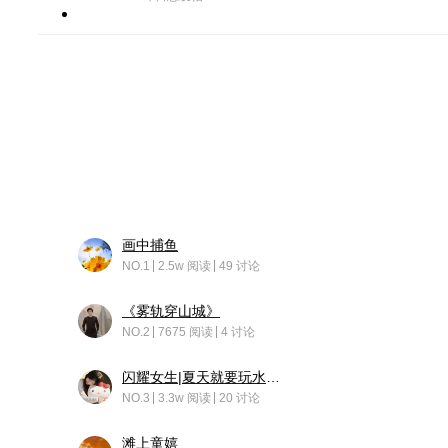
画中捕鱼
NO.1
2.5w 阅读
49 讨论
《雾轨穿山城》
NO.2
7675 阅读
4 讨论
闪耀女生|夏天就要玩水！！
NO.3
3.3w 阅读
20 讨论
滩上童嬉