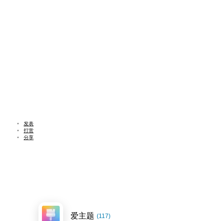
发表
打赏
分享
爱主题
(117)