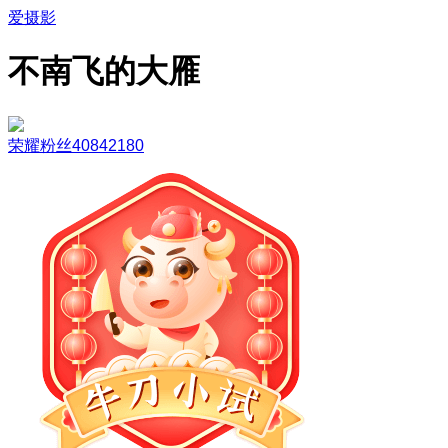
爱摄影
不南飞的大雁
荣耀粉丝40842180