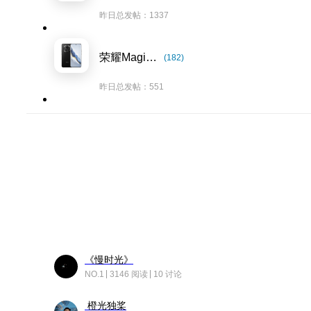
昨日总发帖：1337
荣耀Magic6系列
(182)
昨日总发帖：551
《慢时光》
NO.1
3146 阅读
10 讨论
橙光独桨