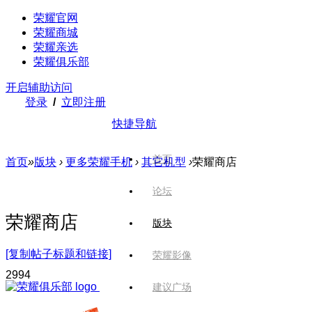
荣耀官网
荣耀商城
荣耀亲选
荣耀俱乐部
开启辅助访问
登录
/
立即注册
快捷导航
首页
首页
»
版块
›
更多荣耀手机
›
其它机型
›
荣耀商店
论坛
荣耀商店
版块
[复制帖子标题和链接]
荣耀影像
299
4
建议广场