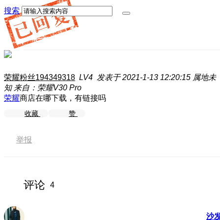
搜索
荣耀粉丝194349318
LV4
发表于 2021-1-13 12:20:15
属地未
知
来自：荣耀V30 Pro
荣耀
商店在哪下载，有链接吗
收藏
赞
举报
评论
4
沙