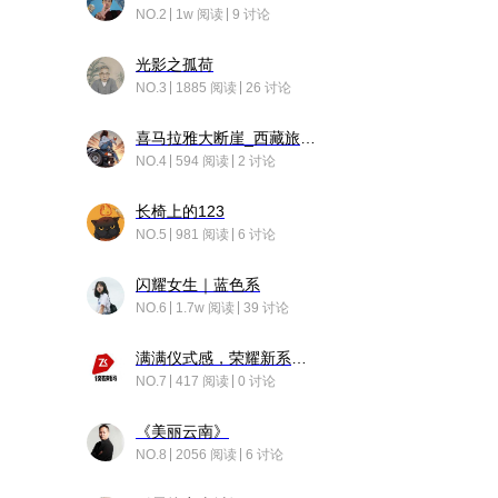
NO.2
1w 阅读
9 讨论
光影之孤荷
NO.3
1885 阅读
26 讨论
喜马拉雅大断崖_西藏旅行日记
NO.4
594 阅读
2 讨论
长椅上的123
NO.5
981 阅读
6 讨论
闪耀女生｜蓝色系
NO.6
1.7w 阅读
39 讨论
满满仪式感，荣耀新系统增加了个升级故事
NO.7
417 阅读
0 讨论
《美丽云南》
NO.8
2056 阅读
6 讨论