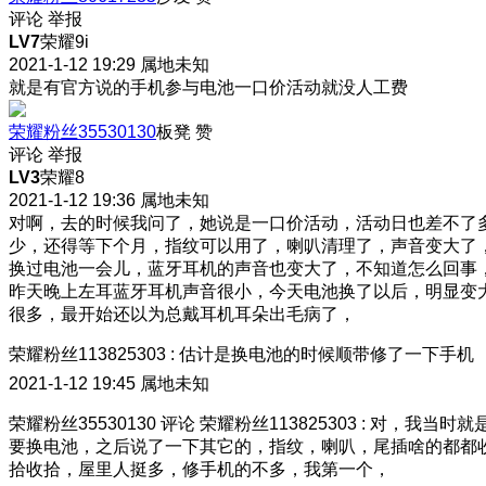
评论
举报
LV7
荣耀9i
2021-1-12 19:29
属地未知
就是有官方说的手机参与电池一口价活动就没人工费
荣耀粉丝35530130
板凳
赞
评论
举报
LV3
荣耀8
2021-1-12 19:36
属地未知
对啊，去的时候我问了，她说是一口价活动，活动日也差不了
少，还得等下个月，指纹可以用了，喇叭清理了，声音变大了
换过电池一会儿，蓝牙耳机的声音也变大了，不知道怎么回事
昨天晚上左耳蓝牙耳机声音很小，今天电池换了以后，明显变
很多，最开始还以为总戴耳机耳朵出毛病了，
荣耀粉丝113825303
:
估计是换电池的时候顺带修了一下手机
2021-1-12 19:45
属地未知
荣耀粉丝35530130
评论
荣耀粉丝113825303
:
对，我当时就
要换电池，之后说了一下其它的，指纹，喇叭，尾插啥的都都
拾收拾，屋里人挺多，修手机的不多，我第一个，