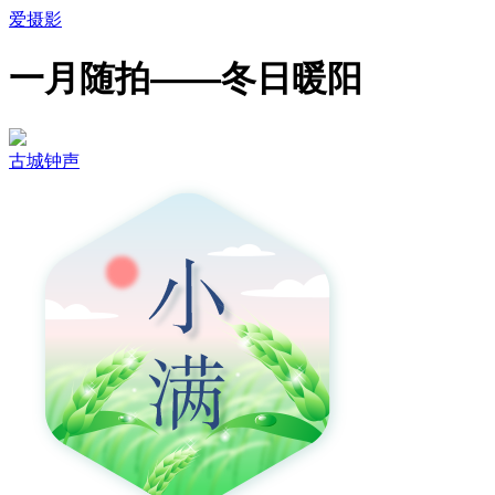
爱摄影
一月随拍——冬日暖阳
古城钟声