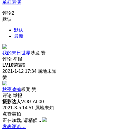
单杠表演
评论
2
默认
默认
最新
我的末日世界
沙发
赞
评论
举报
LV10
荣耀9i
2021-1-12 17:34
属地未知
赞
秋夜鸣鸣
板凳
赞
评论
举报
摄影达人
VOG-AL00
2021-3-5 14:51
属地未知
点赞美拍
正在加载, 请稍候...
发表评论…