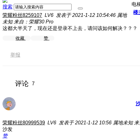
电
搜索
楼
荣耀粉丝8259107
LV6
发表于 2021-1-12 10:54:46
属地
未知
来自：荣耀30 Pro
这都大半天了，现在还是登录不上去，请问该如何解决？？？
收藏
赞
举报
评论
7
荣耀粉丝80999539
LV6
发表于 2021-1-12 10:56
属地未知
来
沙发
赞