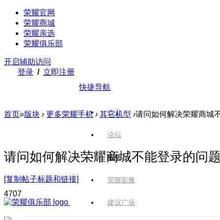
荣耀官网
荣耀商城
荣耀亲选
荣耀俱乐部
开启辅助访问
登录
/
立即注册
快捷导航
首页
首页
»
版块
›
更多荣耀手机
›
其它机型
›
请问如何解决荣耀商城
论坛
请问如何解决荣耀商城不能登录的问
版块
[复制帖子标题和链接]
荣耀影像
470
7
建议广场