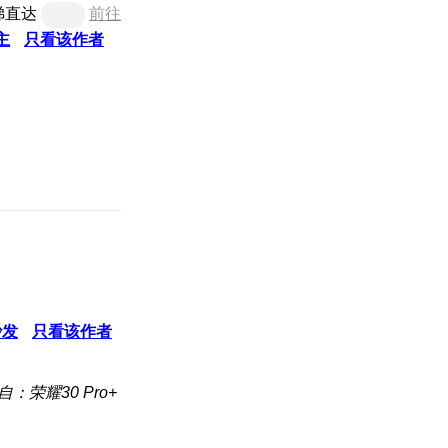
梯直达
前往
主
只看该作者
沙发
只看该作者
自：荣耀30 Pro+