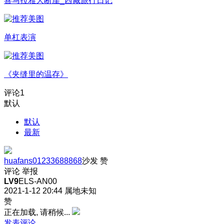
喜马拉雅大断崖_西藏旅行日记
单杠表演
《夹缝里的温存》
评论
1
默认
默认
最新
huafans01233688868
沙发
赞
评论
举报
LV9
ELS-AN00
2021-1-12 20:44
属地未知
赞
正在加载, 请稍候...
发表评论…