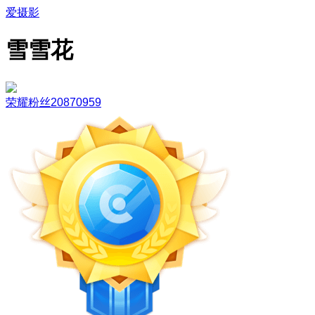
爱摄影
雪雪花
荣耀粉丝20870959