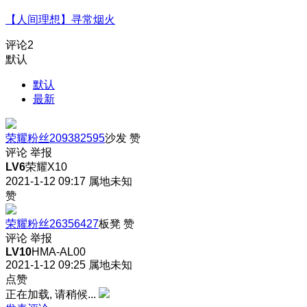
【人间理想】寻常烟火
评论
2
默认
默认
最新
荣耀粉丝209382595
沙发
赞
评论
举报
LV6
荣耀X10
2021-1-12 09:17
属地未知
赞
荣耀粉丝26356427
板凳
赞
评论
举报
LV10
HMA-AL00
2021-1-12 09:25
属地未知
点赞
正在加载, 请稍候...