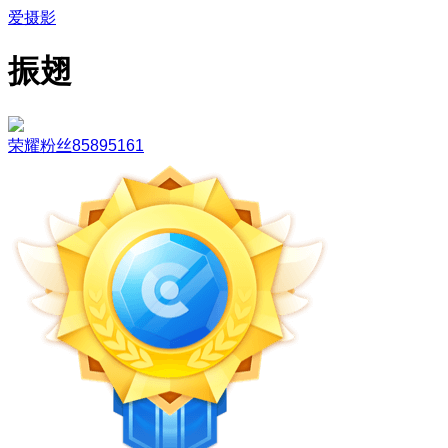
爱摄影
振翅
荣耀粉丝85895161