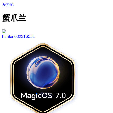
爱摄影
蟹爪兰
huafen032316551