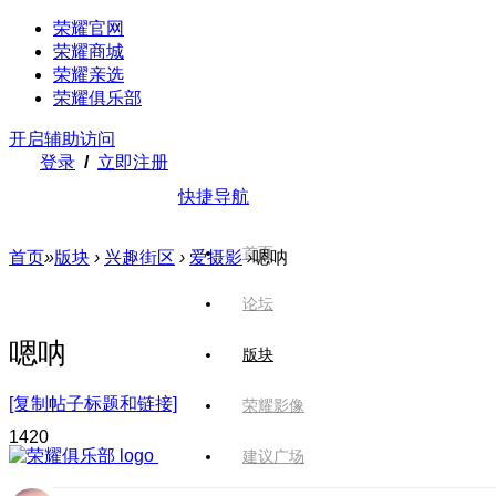
荣耀官网
荣耀商城
荣耀亲选
荣耀俱乐部
开启辅助访问
登录
/
立即注册
快捷导航
首页
首页
»
版块
›
兴趣街区
›
爱摄影
›
嗯呐
论坛
嗯呐
版块
[复制帖子标题和链接]
荣耀影像
142
0
建议广场