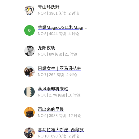
青山环沃野
NO.4
3961 阅读
2 讨论
荣耀MagicOS11和Magic10之间直观的区别是啥呢？
NO.5
4044 阅读
4 讨论
龙阳夜轨
NO.6
8w 阅读
21 讨论
闪耀女生｜亚马逊丛林
NO.7
262 阅读
4 讨论
暴风雨即将来临
NO.8
2.7w 阅读
10 讨论
画出来的早晨
NO.9
3988 阅读
12 讨论
喜马拉雅大断崖_西藏旅行日记
NO.10
890 阅读
2 讨论