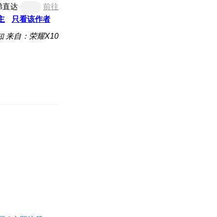
梯直达
前往
主
只看该作者
知
来自：荣耀X10