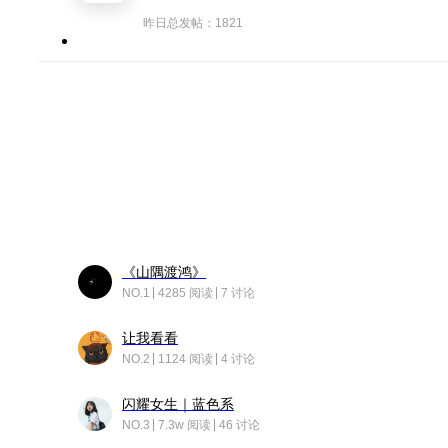
昨日总发帖：1821
《山隅渡鸿》
NO.1
4285 阅读
7 讨论
让我看看
NO.2
1124 阅读
4 讨论
闪耀女生｜蓝色系
NO.3
7.3w 阅读
46 讨论