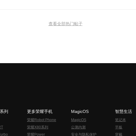
查看全部热门帖子
N系列
更多荣耀手机
MagicOS
智慧生活
荣耀Robot Phone
MagicOS
笔记本
RT
荣耀X80系列
公测内测
平板
urbo
荣耀Power
安全与隐私保护
穿戴