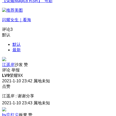
【荣耀Magic8 RSR】 穹影
闪耀女生｜看海
评论
3
默认
默认
最新
江遥岸
沙发
赞
评论
举报
LV9
荣耀9X
2021-1-10 23:42
属地未知
点赞
江遥岸
:
谢谢分享
2021-1-10 23:43
属地未知
by忘红尘
板凳
赞