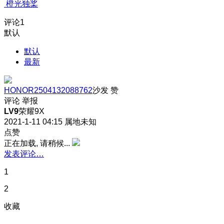
橙光独桨
评论
1
默认
默认
最新
HONOR2504132088762
沙发
赞
评论
举报
LV9
荣耀9X
2021-1-11 04:15
属地未知
点赞
正在加载, 请稍候...
发表评论…
1
2
收藏