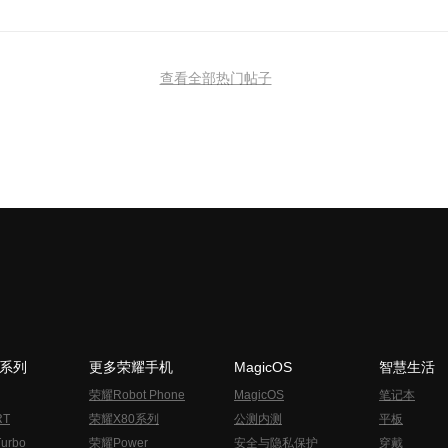
查看全部热门帖子
N系列
更多荣耀手机
MagicOS
智慧生活
荣耀Robot Phone
MagicOS
笔记本
RT
荣耀X80系列
公测内测
平板
urbo
荣耀Power
安全与隐私保护
穿戴