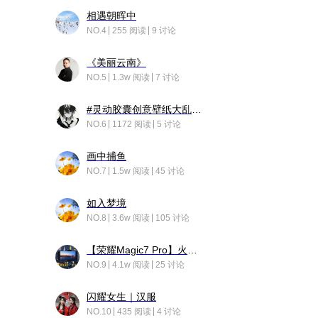
相遇朝晖中
NO.4
255 阅读
9 讨论
《美丽云南》
NO.5
1.3w 阅读
7 讨论
#灵动胶囊创意壁纸大乱斗#脑洞不限形式，灵感不分边界，体验追赛的快乐！
NO.6
1172 阅读
5 讨论
画中捕鱼
NO.7
1.5w 阅读
45 讨论
如入梦境
NO.8
3.6w 阅读
105 讨论
【荣耀Magic7 Pro】火舞惊鸿
NO.9
4.1w 阅读
25 讨论
闪耀女生｜汉服
NO.10
435 阅读
4 讨论