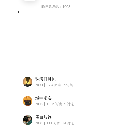
昨日总发帖：1603
珠海日月贝
NO.1
1.2w 阅读
6 讨论
城中虚实
NO.2
9112 阅读
5 讨论
黑白歧路
NO.3
303 阅读
14 讨论