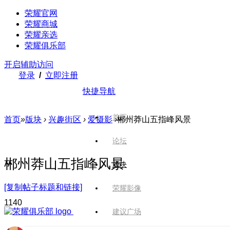
荣耀官网
荣耀商城
荣耀亲选
荣耀俱乐部
开启辅助访问
登录
/
立即注册
快捷导航
首页
首页
»
版块
›
兴趣街区
›
爱摄影
›
郴州莽山五指峰风景
论坛
郴州莽山五指峰风景
版块
[复制帖子标题和链接]
荣耀影像
114
0
建议广场