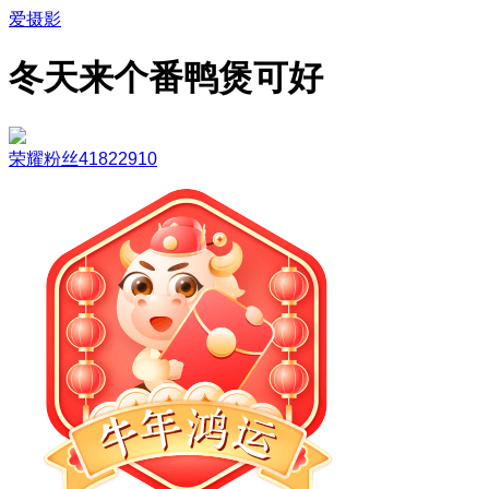
爱摄影
冬天来个番鸭煲可好
荣耀粉丝41822910