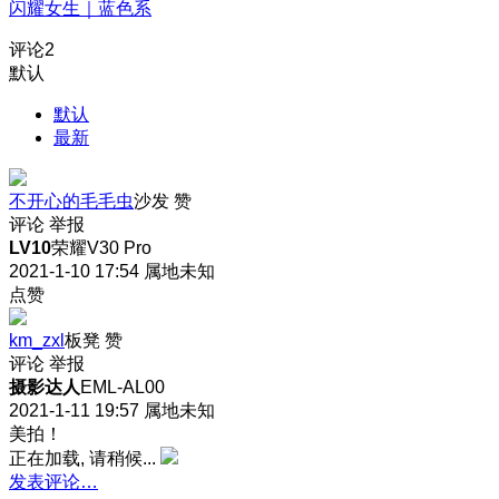
闪耀女生｜蓝色系
评论
2
默认
默认
最新
不开心的毛毛虫
沙发
赞
评论
举报
LV10
荣耀V30 Pro
2021-1-10 17:54
属地未知
点赞
km_zxl
板凳
赞
评论
举报
摄影达人
EML-AL00
2021-1-11 19:57
属地未知
美拍！
正在加载, 请稍候...
发表评论…