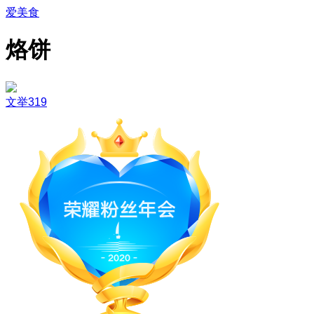
爱美食
烙饼
文举319