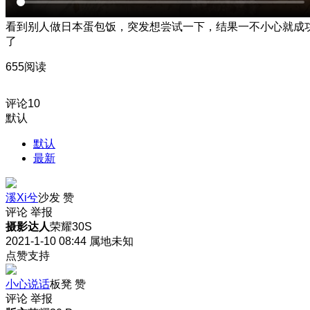
看到别人做日本蛋包饭，突发想尝试一下，结果一不小心就成
了
655阅读
评论
10
默认
默认
最新
溪Xi兮
沙发
赞
评论
举报
摄影达人
荣耀30S
2021-1-10 08:44
属地未知
点赞支持
小心说话
板凳
赞
评论
举报