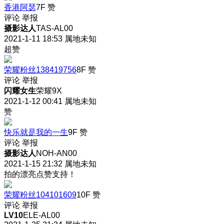
香港阿瑟
7F
赞
评论
举报
摄影达人
TAS-AL00
2021-1-11 18:53
属地未知
超赞
荣耀粉丝138419756
8F
赞
评论
举报
闪耀女生
荣耀9X
2021-1-12 00:41
属地未知
赞
快乐就是我的一生
9F
赞
评论
举报
摄影达人
NOH-AN00
2021-1-15 21:32
属地未知
拍的漂亮点赞支持！
荣耀粉丝104101609
10F
赞
评论
举报
LV10
ELE-AL00