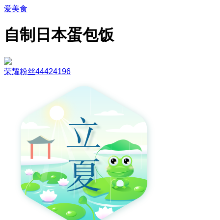
爱美食
自制日本蛋包饭
荣耀粉丝44424196