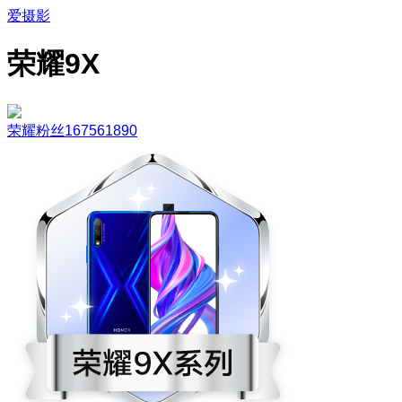
爱摄影
荣耀9X
荣耀粉丝167561890