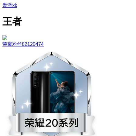
爱游戏
王者
荣耀粉丝82120474