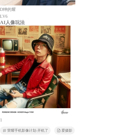
D绅的耀
LV6
AI人像玩法
1
荣耀手机影像计划-开机了
爱摄影