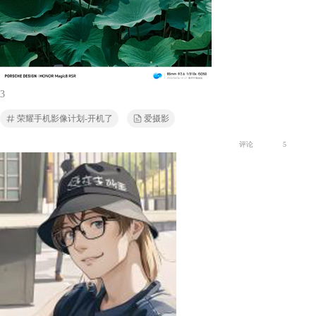
3
荣耀手机影像计划-开机了
爱摄影
评论
5