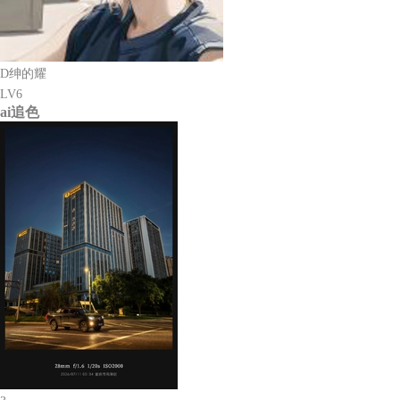
D绅的耀
LV6
ai追色