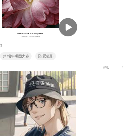
3
端午晒图大赛
爱摄影
评论
6