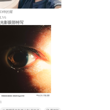
D绅的耀
LV6
光影眼部特写
1