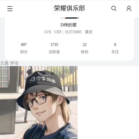
荣耀俱乐部
D绅的耀
LV6
UID：313735605
重庆
697
1735
22
0
积分
活跃值
粉丝
关注
主题
评论