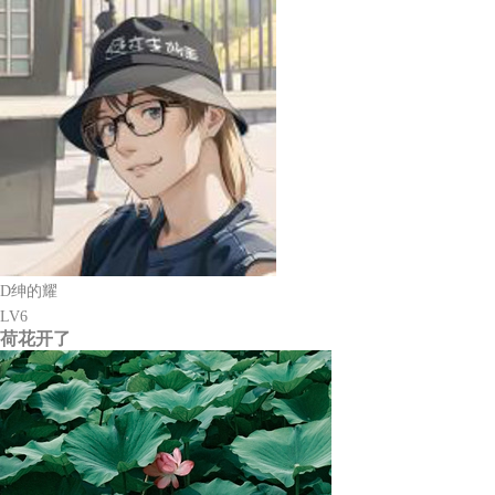
D绅的耀
LV6
荷花开了