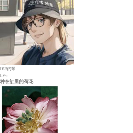
D绅的耀
LV6
种在缸里的荷花