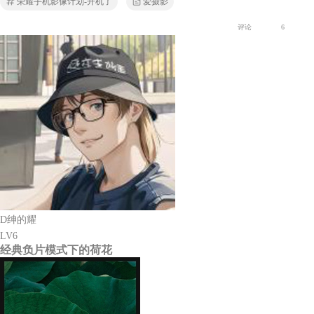
荣耀手机影像计划-开机了
爱摄影
评论
6
D绅的耀
LV6
经典负片模式下的荷花