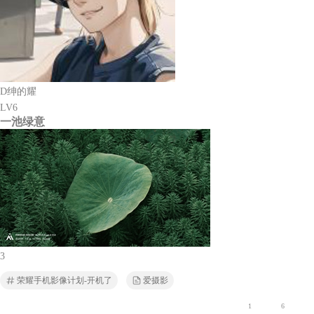
D绅的耀
LV6
一池绿意
3
荣耀手机影像计划-开机了
爱摄影
1
6