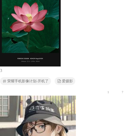
3
荣耀手机影像计划-开机了
爱摄影
1
7