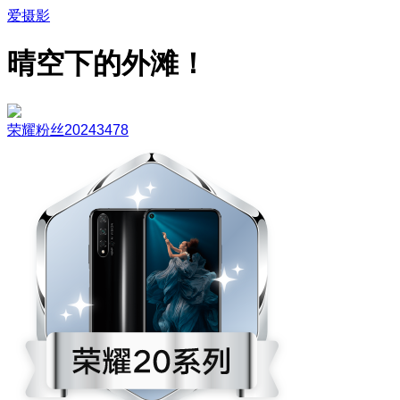
爱摄影
晴空下的外滩！
荣耀粉丝20243478