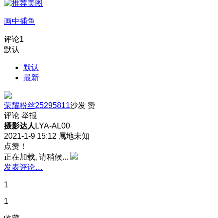
画中捕鱼
评论
1
默认
默认
最新
荣耀粉丝25295811
沙发
赞
评论
举报
摄影达人
LYA-AL00
2021-1-9 15:12
属地未知
点赞！
正在加载, 请稍候...
发表评论…
1
1