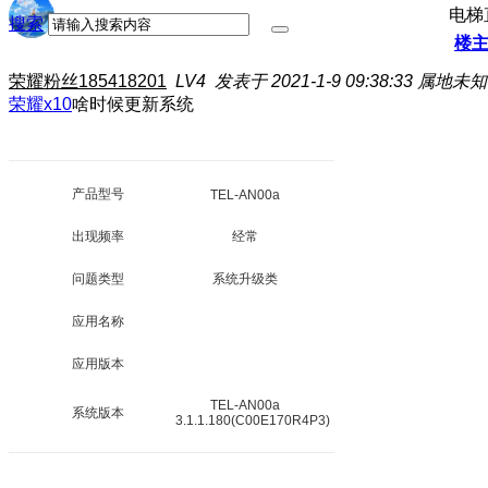
电梯
搜索
楼
荣耀粉丝185418201
LV4
发表于 2021-1-9 09:38:33
属地未知
荣耀x10
啥时候更新系统
产品型号
TEL-AN00a
出现频率
经常
问题类型
系统升级类
应用名称
应用版本
TEL-AN00a
系统版本
3.1.1.180(C00E170R4P3)