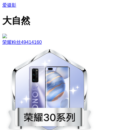
爱摄影
大自然
荣耀粉丝49414160