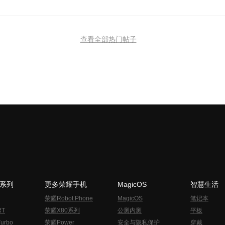
查看全部热门帖子
N系列
更多荣耀手机
MagicOS
智慧生活
荣耀Robot Phone
MagicOS
笔记本
RT
荣耀X80系列
公测内测
平板
urbo
荣耀Power
安全与隐私保护
穿戴