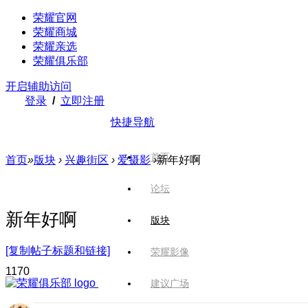
荣耀官网
荣耀商城
荣耀亲选
荣耀俱乐部
开启辅助访问
登录
/
立即注册
快捷导航
首页
首页
»
版块
›
兴趣街区
›
爱摄影
›
新年好啊
论坛
新年好啊
版块
[复制帖子标题和链接]
荣耀影像
117
0
建议广场