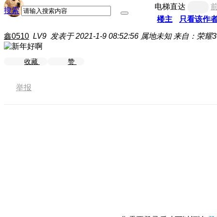
电梯直达
搜索
楼主
只看该作
鑫0510
LV9
发表于 2021-1-9 08:52:56
属地未知
来自：荣耀3
收藏
赞
举报