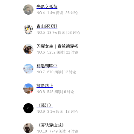
光影之孤荷
NO.4
1.4w 阅读
36 讨论
青山环沃野
NO.5
13.7w 阅读
53 讨论
闪耀女生｜泰兰德穿搭
NO.6
5232 阅读
22 讨论
相遇朝晖中
NO.7
670 阅读
12 讨论
旅途路上
NO.8
545 阅读
6 讨论
《暮汀》
NO.9
3.1w 阅读
13 讨论
《雾轨穿山城》
NO.10
7749 阅读
4 讨论