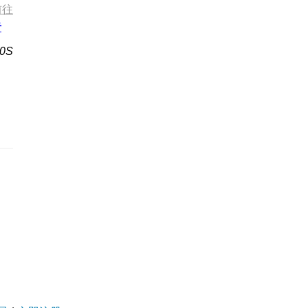
前往
者
0S