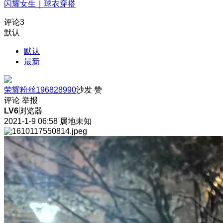
闪耀女生｜球衣穿搭
评论
3
默认
默认
最新
荣耀粉丝196828990
沙发
赞
评论
举报
LV6
浏览器
2021-1-9 06:58
属地未知