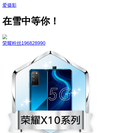
爱摄影
在雪中等你！
荣耀粉丝196828990