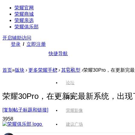
荣耀官网
荣耀商城
荣耀亲选
荣耀俱乐部
开启辅助访问
登录
/
立即注册
快捷导航
首页
首页
»
版块
›
更多荣耀手机
›
其它机型
›
荣耀30Pro，在更新
论坛
荣耀30Pro，在更新完最新系统，出
版块
[复制帖子标题和链接]
荣耀影像
395
8
建议广场