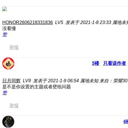
HONOR2606218331836
LV5
发表于 2021-1-8 23:33
属地未
没看懂
赞
举报
5
楼
只看该作者
日月同辉
LV9
发表于 2021-1-9 06:54
属地未知
来自：荣耀30
是不是你设置的主题或者壁纸问题
赞
举报
6