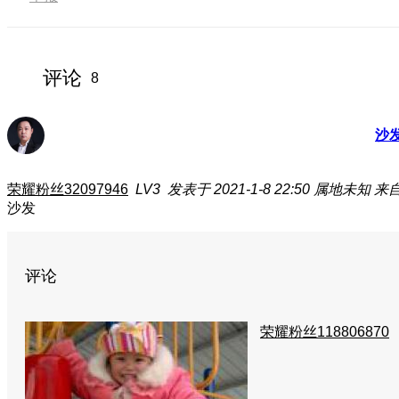
评论
8
沙
荣耀粉丝32097946
LV3
发表于 2021-1-8 22:50
属地未知
来自
沙发
评论
荣耀粉丝118806870