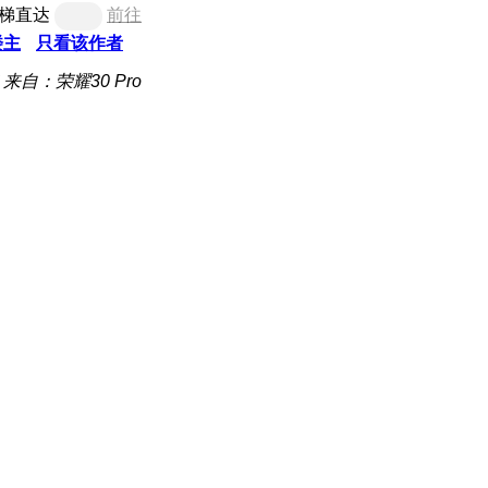
梯直达
前往
楼主
只看该作者
来自：荣耀30 Pro