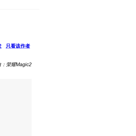
发
只看该作者
：荣耀Magic2