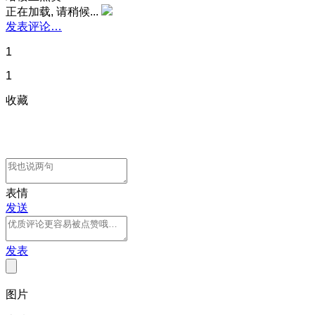
正在加载, 请稍候...
发表评论…
1
1
收藏
表情
发送
发表
图片