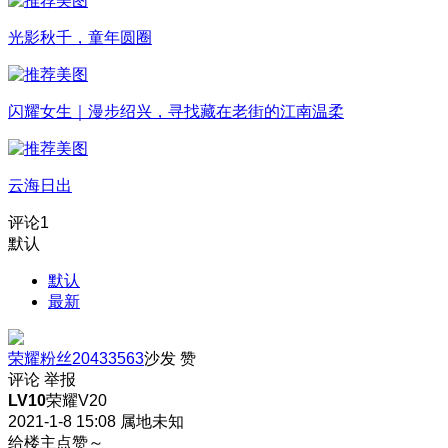
光影秋千，童年圆圈
闪耀女生｜漫步绍兴，寻找藏在老街的江南温柔
云海日出
评论
1
默认
默认
最新
荣耀粉丝20433563
沙发
赞
评论
举报
LV10
荣耀V20
2021-1-8 15:08
属地未知
给楼主点赞～