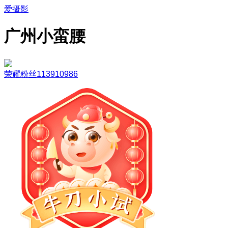
爱摄影
广州小蛮腰
荣耀粉丝113910986