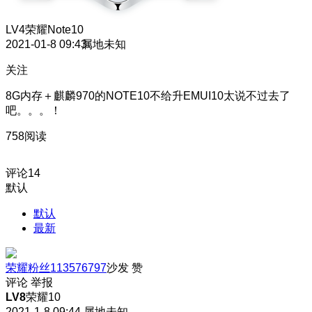
LV4
荣耀Note10
2021-01-8 09:43
属地未知
关注
8G内存＋麒麟970的NOTE10不给升EMUI10太说不过去了
吧。。。！
758阅读
评论
14
默认
默认
最新
荣耀粉丝113576797
沙发
赞
评论
举报
LV8
荣耀10
2021-1-8 09:44
属地未知