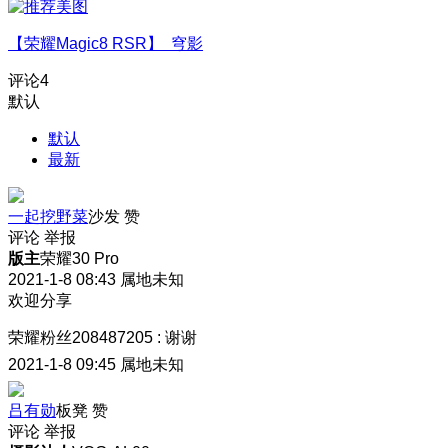
【荣耀Magic8 RSR】 穹影
评论
4
默认
默认
最新
一起挖野菜
沙发
赞
评论
举报
版主
荣耀30 Pro
2021-1-8 08:43
属地未知
欢迎分享
荣耀粉丝208487205
:
谢谢
2021-1-8 09:45
属地未知
吕有勋
板凳
赞
评论
举报