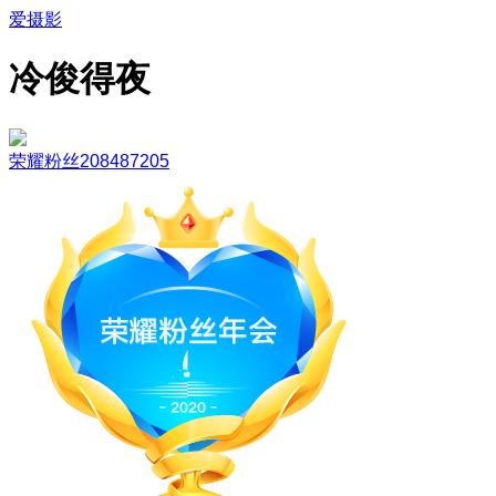
爱摄影
冷俊得夜
荣耀粉丝208487205